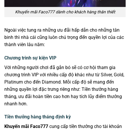
Khuyến mãi Faco777 dành cho khách hàng thân thiết
Ngoài việc tung ra những ưu đãi hấp dẫn cho những tân
binh thì nhà cái cũng luôn chú trọng đến quyền lợi của các
thành viên lâu năm:
Chương trình sự kiện VIP
Với những người chơi đã gắn bó sẽ có cơ hội tham gia
chương trình VIP với nhiều cấp độ khác như từ Silver, Gold,
Platinum cho đến Diamond. Mỗi cấp độ sẽ mang đến
những quyền lợi đặc trưng riêng như: Tiền thưởng hàng
tháng, ưu đãi hoàn tiền cao hơn hay tích lũy điểm thưởng
nhanh hơn.
Tiền thưởng hàng tháng định kỳ
Khuyến mãi Faco777
cung cấp tiền thưởng cho tài khoản