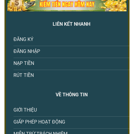
LIÊN KẾT NHANH
ĐĂNG KÝ
ĐĂNG NHẬP
NẠP TIỀN
RÚT TIỀN
VỀ THÔNG TIN
GIỚI THIỆU
GIẤP PHÉP HOẠT ĐỘNG
MIỄN TRỪ TRÁCH NHIỆM