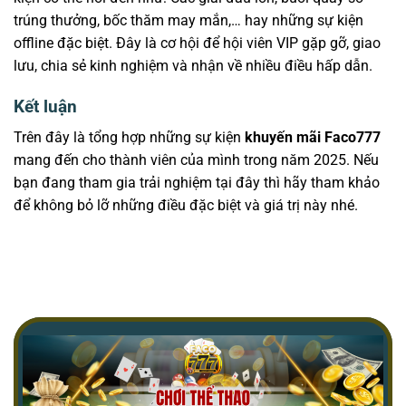
trúng thưởng, bốc thăm may mắn,… hay những sự kiện
offline đặc biệt. Đây là cơ hội để hội viên VIP gặp gỡ, giao
lưu, chia sẻ kinh nghiệm và nhận về nhiều điều hấp dẫn.
Kết luận
Trên đây là tổng hợp những sự kiện
khuyến mãi Faco777
mang đến cho thành viên của mình trong năm 2025. Nếu
bạn đang tham gia trải nghiệm tại đây thì hãy tham khảo
để không bỏ lỡ những điều đặc biệt và giá trị này nhé.