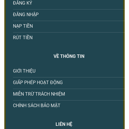
ĐĂNG KÝ
ĐĂNG NHẬP
NẠP TIỀN
Kèo Tài Xỉu Faco777 – Cách Tính Toán và Dự Đoán Chính Xác
RÚT TIỀN
Tháng 2 22, 2025
VỀ THÔNG TIN
GIỚI THIỆU
GIẤP PHÉP HOẠT ĐỘNG
MIỄN TRỪ TRÁCH NHIỆM
CHÍNH SÁCH BẢO MẬT
Cách Tính Kèo Thẻ Phạt Bóng Đá | Chính Xác Tại Faco777
LIÊN HỆ
Tháng 2 22, 2025