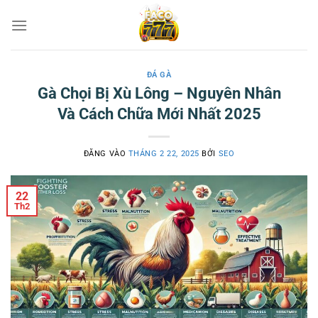
Bỏ
qua
nội
dung
ĐÁ GÀ
Gà Chọi Bị Xù Lông – Nguyên Nhân
Và Cách Chữa Mới Nhất 2025
ĐĂNG VÀO
THÁNG 2 22, 2025
BỞI
SEO
22
Th2