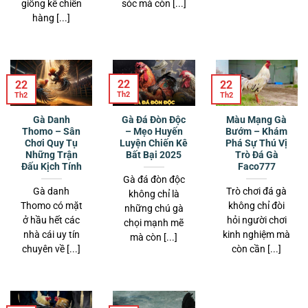
giống kê chiến
sóc mà còn [...]
Kèo Thẻ Phạt – Những Loại Hình Phổ Biến Và Kinh Nghiệm Chơi Hiệu Quả
hàng [...]
Tháng 2 23, 2025
22
22
22
Th2
Th2
Th2
Gà Danh
Gà Đá Đòn Độc
Màu Mạng Gà
Thomo – Sân
– Mẹo Huyến
Bướm – Khám
Chơi Quy Tụ
Luyện Chiến Kê
Phá Sự Thú Vị
Những Trận
Bất Bại 2025
Trò Đá Gà
Đấu Kịch Tính
Faco777
Gà đá đòn độc
Gà danh
Trò chơi đá gà
không chỉ là
Thomo có mặt
không chỉ đòi
những chú gà
Kèo Phạt Góc Faco777 Và cách Chơi Chuẩn Xác Nhất Dành Cho Người
ở hầu hết các
hỏi người chơi
chọi mạnh mẽ
Mới
nhà cái uy tín
kinh nghiệm mà
mà còn [...]
Tháng 2 23, 2025
chuyên về [...]
còn cần [...]