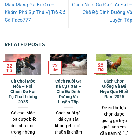
Màu Mạng Gà Bướm –
Cách Nuôi Gà Đá Cựa Sắt –
Khám Phá Sự Thú Vị Trò Đá
Chế Độ Dinh Dưỡng Và
Gà Faco777
Luyện Tập
RELATED POSTS
22
22
22
Th2
Th2
Th2
Gà Chọi Mộc
Cách Nuôi Gà
Cách Chọn
Hóa – Nơi
Đá Cựa Sắt –
Giống Gà Đá
Chiến Kê Hội
Chế Độ Dinh
Hiệu Quả Nhất
Tụ Chất Lượng
Dưỡng Và
Năm 2025
2025
Luyện Tập
Để có thể lựa
Gà chọi Mộc
Cách nuôi gà
chọn được
Hóa được biết
đá cựa sắt
giống gà hiệu
đến như một
không chỉ đơn
quả, anh em
trong những
thuần là chăm
cần nắm rõ [...]