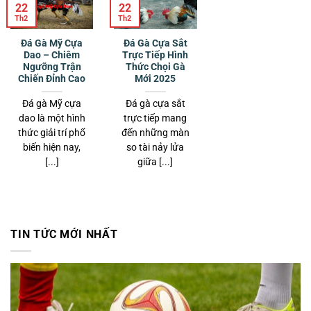
22
22
Th2
Th2
Đá Gà Mỹ Cựa
Đá Gà Cựa Sắt
Dao – Chiêm
Trực Tiếp Hình
Ngưỡng Trận
Thức Chọi Gà
Chiến Đỉnh Cao
Mới 2025
Đá gà Mỹ cựa
Đá gà cựa sắt
dao là một hình
trực tiếp mang
Kèo Chấp 1 Là Gì? Cách Bắt Kèo Đơn Giản Hiệu Quả
Tháng 2 23, 2025
thức giải trí phổ
đến những màn
biến hiện nay,
so tài nảy lửa
[...]
giữa [...]
TIN TỨC MỚI NHẤT