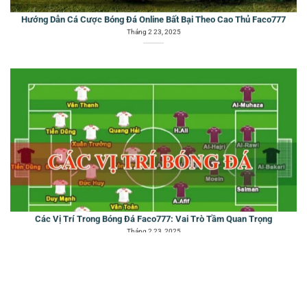
Tháng 2 23, 2025
Các Vị Trí Trong Bóng Đá Faco777: Vai Trò Tầm Quan Trọng
Tháng 2 23, 2025