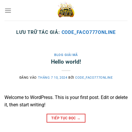
Bỏ
qua
nội
dung
LƯU TRỮ TÁC GIẢ:
CODE_FACO777ONLINE
Kèo Phạt Góc Faco777 Và cách Chơi Chuẩn Xác Nhất Dành Cho Người
Mới
BLOG GIẢI MÃ
Tháng 2 23, 2025
Hello world!
ĐĂNG VÀO
THÁNG 7 10, 2024
BỞI
CODE_FACO777ONLINE
Welcome to WordPress. This is your first post. Edit or delete
it, then start writing!
TIẾP TỤC ĐỌC
→