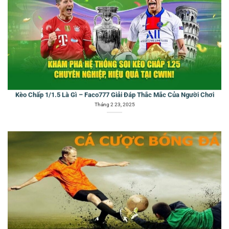
Kèo Chấp 1/1.5 Là Gì – Faco777 Giải Đáp Thắc Mắc Của Người Chơi
Tháng 2 23, 2025
Hướng Dẫn Cá Cược Bóng Đá Online Bất Bại Theo Cao Thủ Faco777